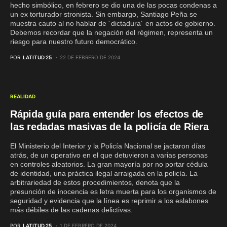
hecho simbólico, en febrero se dio una de las pocas condenas a
un ex torturador stronista. Sin embargo, Santiago Peña se
muestra cauto al no hablar de ´dictadura´ en actos de gobierno.
Debemos recordar que la negación del régimen, representa un
riesgo para nuestro futuro democrático.
POR
LATITUD 25
22 DE FEBRERO DE 2024
REALIDAD
Rápida guía para entender los efectos de
las redadas masivas de la policía de Riera
El Ministerio del Interior y la Policía Nacional se jactaron días
atrás, de un operativo en el que detuvieron a varias personas
en controles aleatorios. La gran mayoría por no portar cédula
de identidad, una práctica ilegal arraigada en la policía. La
arbitrariedad de estos procedimientos, denota que la
presunción de inocencia es letra muerta para los organismos de
seguridad y evidencia que la línea es reprimir a los eslabones
más débiles de las cadenas delictivas.
POR
LATITUD 25
1 DE FEBRERO DE 2024