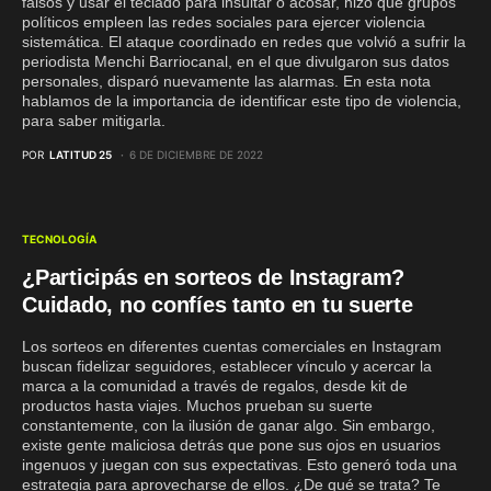
falsos y usar el teclado para insultar o acosar, hizo que grupos
políticos empleen las redes sociales para ejercer violencia
sistemática. El ataque coordinado en redes que volvió a sufrir la
periodista Menchi Barriocanal, en el que divulgaron sus datos
personales, disparó nuevamente las alarmas. En esta nota
hablamos de la importancia de identificar este tipo de violencia,
para saber mitigarla.
POR
LATITUD 25
6 DE DICIEMBRE DE 2022
TECNOLOGÍA
¿Participás en sorteos de Instagram?
Cuidado, no confíes tanto en tu suerte
Los sorteos en diferentes cuentas comerciales en Instagram
buscan fidelizar seguidores, establecer vínculo y acercar la
marca a la comunidad a través de regalos, desde kit de
productos hasta viajes. Muchos prueban su suerte
constantemente, con la ilusión de ganar algo. Sin embargo,
existe gente maliciosa detrás que pone sus ojos en usuarios
ingenuos y juegan con sus expectativas. Esto generó toda una
estrategia para aprovecharse de ellos. ¿De qué se trata? Te