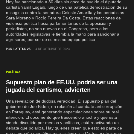
Hoy fue sancionado a 30 días sin goce de sueldo el diputado
cartista Yamil Esgaib, luego de una patética demostración de su
misoginia contra la senadora Celeste Amarilla y las periodistas
Sara Moreno y Rocío Pereira Da Costa. Estas reacciones de
violencia política hacia parlamentarias de la oposición y
periodistas, no son nuevas en el Congreso, pero a las
autoridades legislativas le tiembla la mano para sancionar a
agresores, por ser de su mismo equipo político.
POR
LATITUD 25
4 DE OCTUBRE DE 2023
POLÍTICA
Supuesto plan de EE.UU. podría ser una
jugada del cartismo, advierten
Una revelación de dudosa veracidad. El supuesto plan del
gobierno de Joe Biden, en relación al combate anticorrupción
en Paraguay, está generando especulaciones sobre su real
intención. El documento que trascendió anoche y que está
siendo discutido por medios y políticos, está reactivando un
debate que polariza. Hay quienes creen que esto es parte de
una campaña mediática para victimizar a Cartes, y otros que