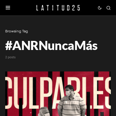
Browsing Tag
#ANRNuncaMás
2 posts