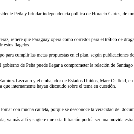
residente Peña y brindar independencia política de Horacio Cartes, de 
raz, refiere que Paraguay opera como corredor para el tráfico de droga
r estos flagelos.
mpo para cumplir las metas propuestas en el plan, según publicaciones 
l gobierno de Peña puede llegar a comprometer la relación de Santiago 
n Ramírez Lezcano y el embajador de Estados Unidos, Marc Ostfield, e
ta que internamente hayan discutido sobre el tema en cuestión.
be tomar con mucha cautela, porque se desconoce la veracidad del docum
la, va más allá y sugiere que esta filtración podría ser una movida estra