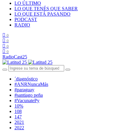
LO ÚLTIMO
LO QUE TENÉS QUE SABER
LO QUE ESTÁ PASANDO
PODCAST
RADIO
0
0
0
0
RadioCast25
´diagnóstico
#ANRNuncaMás
#paraguay
#santiago peña
#VacunatePy
10%
108
147
2021
2022