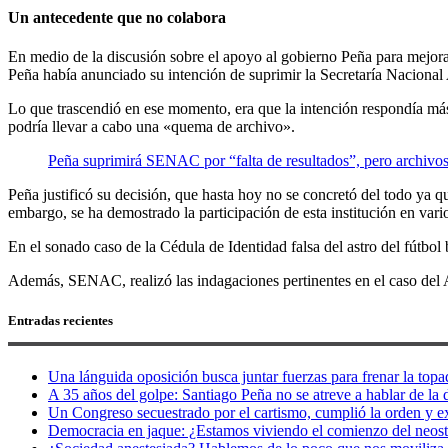
Un antecedente que no colabora
En medio de la discusión sobre el apoyo al gobierno Peña para mejorar
Peña había anunciado su intención de suprimir la Secretaría Nacional 
Lo que trascendió en ese momento, era que la intención respondía más
podría llevar a cabo una «quema de archivo».
Peña suprimirá SENAC por “falta de resultados”, pero archivos
Peña justificó su decisión, que hasta hoy no se concretó del todo ya
embargo, se ha demostrado la participación de esta institución en vari
En el sonado caso de la Cédula de Identidad falsa del astro del fútbo
Además, SENAC, realizó las indagaciones pertinentes en el caso del Av
Entradas recientes
Una lánguida oposición busca juntar fuerzas para frenar la topad
A 35 años del golpe: Santiago Peña no se atreve a hablar de la d
Un Congreso secuestrado por el cartismo, cumplió la orden y e
Democracia en jaque: ¿Estamos viviendo el comienzo del neos