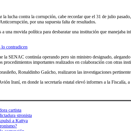
 la lucha contra la corrupción, cabe recordar que el 31 de julio pasado
Anticorrupción, por una supuesta falta de resultados.
 a una movida política para desbaratar una institución que manejaba in
 lo contradicen
 que la SENAC continúa operando pero sin ministro designado, alegando 
os procedimientos importantes realizados en colaboración con otras insti
l brasileño, Ronaldinho Gaúcho, realizaron las investigaciones pertinent
ión Iraní, en donde la secretaría estatal elevó informes a la Fiscalía,
ora cartista
ictadura stronista
xpulsó a Kattya
tronismo?