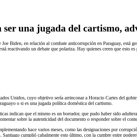
ser una jugada del cartismo, ad
 Joe Biden, en relación al combate anticorrupción en Paraguay, está g
 está reactivando un debate que polariza. Hay quienes creen que esto es
ados Unidos, cuyo objetivo sería arrinconar a Horacio Cartes del gobier
aguayo o si es una jugada política doméstica del cartismo.
icas indican que el mismo es un borrador, que pudo haber sido adulterad
mentar sobre la autenticidad del documento o responder sobre el cont
implementando hace varios meses, como las designaciones por corrupción
. Santiago cumplió cabalmente esto último, con la cumbre entre podere