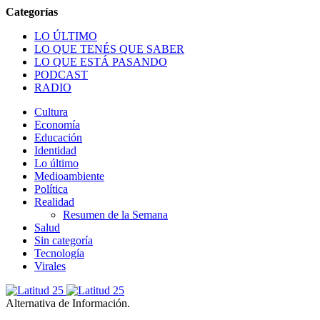
LO ÚLTIMO
LO QUE TENÉS QUE SABER
LO QUE ESTÁ PASANDO
PODCAST
RADIO
Cultura
Economía
Educación
Identidad
Lo último
Medioambiente
Política
Realidad
Resumen de la Semana
Salud
Sin categoría
Tecnología
Virales
Alternativa de Información.