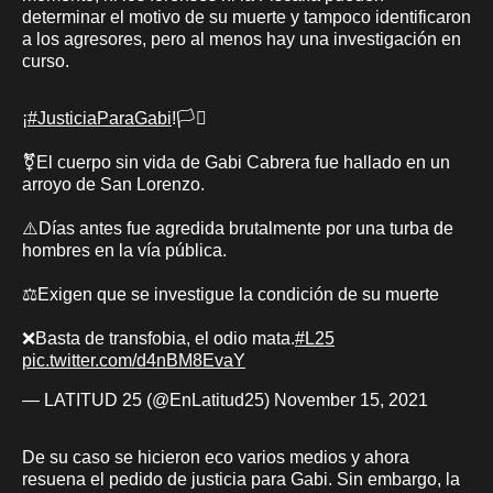
determinar el motivo de su muerte y tampoco identificaron
a los agresores, pero al menos hay una investigación en
curso.
¡
#JusticiaParaGabi
!🏳️‍⚧️
⚧️El cuerpo sin vida de Gabi Cabrera fue hallado en un
arroyo de San Lorenzo.
⚠️Días antes fue agredida brutalmente por una turba de
hombres en la vía pública.
⚖️Exigen que se investigue la condición de su muerte
❌Basta de transfobia, el odio mata.
#L25
pic.twitter.com/d4nBM8EvaY
— LATITUD 25 (@EnLatitud25)
November 15, 2021
De su caso se hicieron eco varios medios y ahora
resuena el pedido de justicia para Gabi. Sin embargo, la