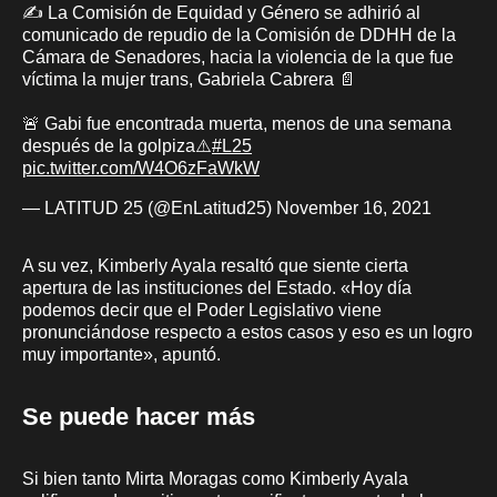
✍️ La Comisión de Equidad y Género se adhirió al
comunicado de repudio de la Comisión de DDHH de la
Cámara de Senadores, hacia la violencia de la que fue
víctima la mujer trans, Gabriela Cabrera 📄
🚨 Gabi fue encontrada muerta, menos de una semana
después de la golpiza⚠️
#L25
pic.twitter.com/W4O6zFaWkW
— LATITUD 25 (@EnLatitud25)
November 16, 2021
A su vez, Kimberly Ayala resaltó que siente cierta
apertura de las instituciones del Estado. «Hoy día
podemos decir que el Poder Legislativo viene
pronunciándose respecto a estos casos y eso es un logro
muy importante», apuntó.
Se puede hacer más
Si bien tanto Mirta Moragas como Kimberly Ayala