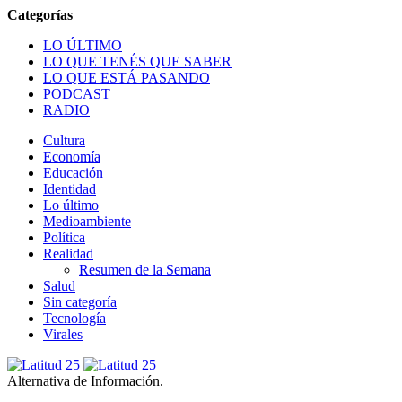
LO ÚLTIMO
LO QUE TENÉS QUE SABER
LO QUE ESTÁ PASANDO
PODCAST
RADIO
Cultura
Economía
Educación
Identidad
Lo último
Medioambiente
Política
Realidad
Resumen de la Semana
Salud
Sin categoría
Tecnología
Virales
Alternativa de Información.