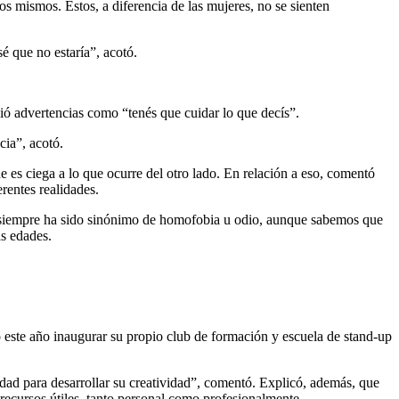
s mismos. Estos, a diferencia de las mujeres, no se sienten
é que no estaría”, acotó.
ió advertencias como “tenés que cuidar lo que decís”.
cia”, acotó.
 es ciega a lo que ocurre del otro lado. En relación a eso, comentó
rentes realidades.
la, siempre ha sido sinónimo de homofobia u odio, aunque sabemos que
as edades.
este año inaugurar su propio club de formación y escuela de stand-up
idad para desarrollar su creatividad”, comentó. Explicó, además, que
n recursos útiles, tanto personal como profesionalmente.