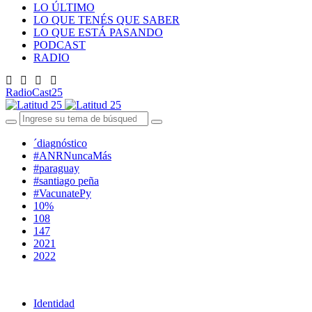
LO ÚLTIMO
LO QUE TENÉS QUE SABER
LO QUE ESTÁ PASANDO
PODCAST
RADIO
RadioCast25
´diagnóstico
#ANRNuncaMás
#paraguay
#santiago peña
#VacunatePy
10%
108
147
2021
2022
Identidad