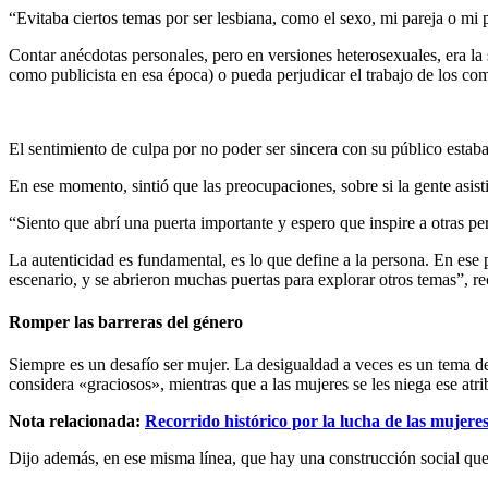
“Evitaba ciertos temas por ser lesbiana, como el sexo, mi pareja o mi 
Contar anécdotas personales, pero en versiones heterosexuales, era l
como publicista en esa época) o pueda perjudicar el trabajo de los c
El sentimiento de culpa por no poder ser sincera con su público estaba
En ese momento, sintió que las preocupaciones, sobre si la gente asisti
“Siento que abrí una puerta importante y espero que inspire a otras per
La autenticidad es fundamental, es lo que define a la persona. En es
escenario, y se abrieron muchas puertas para explorar otros temas”, r
Romper las barreras del género
Siempre es un desafío ser mujer. La desigualdad a veces es un tema d
considera «graciosos», mientras que a las mujeres se les niega ese atri
Nota relacionada:
Recorrido histórico por la lucha de las mujere
Dijo además, en ese misma línea, que hay una construcción social que