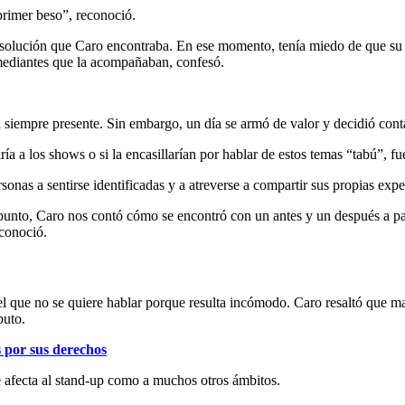
primer beso”, reconoció.
a solución que Caro encontraba. En ese momento, tenía miedo de que su 
omediantes que la acompañaban, confesó.
 siempre presente. Sin embargo, un día se armó de valor y decidió conta
ría a los shows o si la encasillarían por hablar de estos temas “tabú”, f
sonas a sentirse identificadas y a atreverse a compartir sus propias expe
e punto, Caro nos contó cómo se encontró con un antes y un después a p
econoció.
el que no se quiere hablar porque resulta incómodo. Caro resaltó que m
buto.
s por sus derechos
 afecta al stand-up como a muchos otros ámbitos.