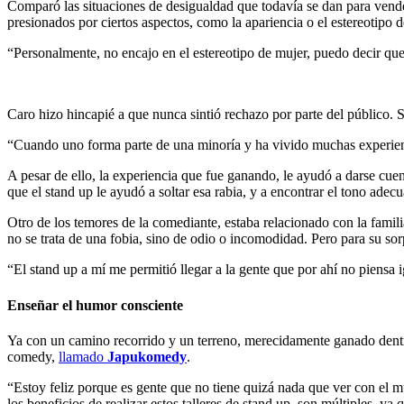
Comparó las situaciones de desigualdad que todavía se dan para vender
presionados por ciertos aspectos, como la apariencia o el estereotipo 
“Personalmente, no encajo en el estereotipo de mujer, puedo decir que
Caro hizo hincapié a que nunca sintió rechazo por parte del público.
“Cuando uno forma parte de una minoría y ha vivido muchas experienci
A pesar de ello, la experiencia que fue ganando, le ayudó a darse cue
que el stand up le ayudó a soltar esa rabia, y a encontrar el tono adec
Otro de los temores de la comediante, estaba relacionado con la famil
no se trata de una fobia, sino de odio o incomodidad. Pero para su sor
“El stand up a mí me permitió llegar a la gente que por ahí no piens
Enseñar el humor consciente
Ya con un camino recorrido y un terreno, merecidamente ganado dentr
comedy,
llamado
Japukomedy
.
“Estoy feliz porque es gente que no tiene quizá nada que ver con el m
los beneficios de realizar estos talleres de stand up, son múltiples, y