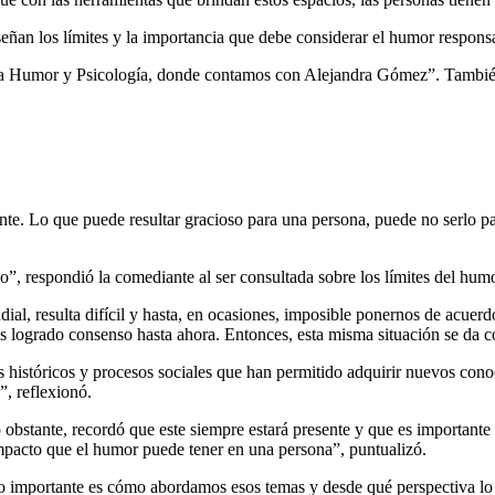
señan los límites y la importancia que debe considerar el humor respons
ma Humor y Psicología, donde contamos con Alejandra Gómez”. También
te. Lo que puede resultar gracioso para una persona, puede no serlo par
no”, respondió la comediante al ser consultada sobre los límites del humo
dial, resulta difícil y hasta, en ocasiones, imposible ponernos de acuer
logrado consenso hasta ahora. Entonces, esta misma situación se da c
tóricos y procesos sociales que han permitido adquirir nuevos conoci
, reflexionó.
bstante, recordó que este siempre estará presente y que es importante 
mpacto que el humor puede tener en una persona”, puntualizó.
 Lo importante es cómo abordamos esos temas y desde qué perspectiva l