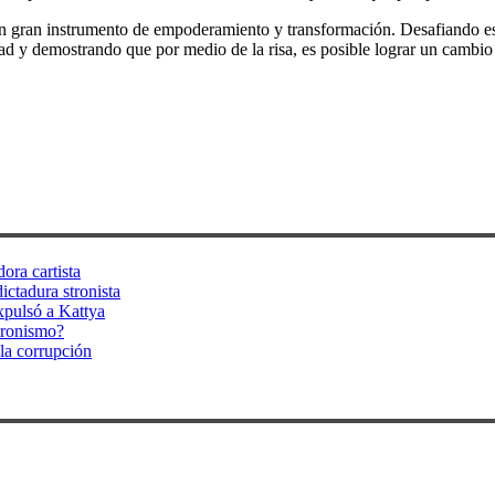
n gran instrumento de empoderamiento y transformación. Desafiando est
d y demostrando que por medio de la risa, es posible lograr un cambio s
ora cartista
ictadura stronista
xpulsó a Kattya
tronismo?
la corrupción