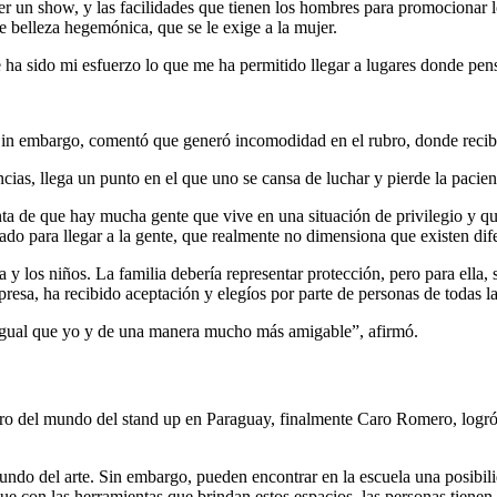
 un show, y las facilidades que tienen los hombres para promocionar lo
de belleza hegemónica, que se le exige a la mujer.
 ha sido mi esfuerzo lo que me ha permitido llegar a lugares donde pens
 Sin embargo, comentó que generó incomodidad en el rubro, donde recib
as, llega un punto en el que uno se cansa de luchar y pierde la pacien
nta de que hay mucha gente que vive en una situación de privilegio y que
uado para llegar a la gente, que realmente no dimensiona que existen dife
ia y los niños. La familia debería representar protección, pero para el
presa, ha recibido aceptación y elegíos por parte de personas de todas l
a igual que yo y de una manera mucho más amigable”, afirmó.
o del mundo del stand up en Paraguay, finalmente Caro Romero, logró 
undo del arte. Sin embargo, pueden encontrar en la escuela una posibil
a que con las herramientas que brindan estos espacios, las personas tiene