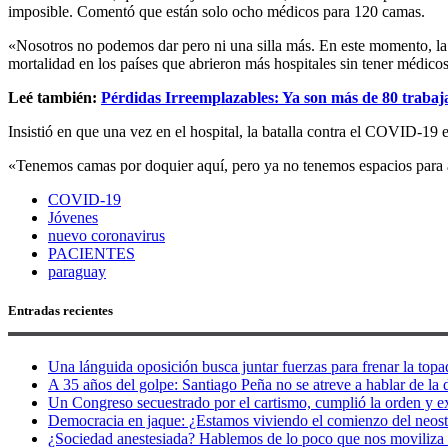
imposible. Comentó que están solo ocho médicos para 120 camas.
«Nosotros no podemos dar pero ni una silla más. En este momento, la 
mortalidad en los países que abrieron más hospitales sin tener médico
Leé también:
Pérdidas Irreemplazables: Ya son más de 80 traba
Insistió en que una vez en el hospital, la batalla contra el COVID-19 
«Tenemos camas por doquier aquí, pero ya no tenemos espacios para a
COVID-19
Jóvenes
nuevo coronavirus
PACIENTES
paraguay
Entradas recientes
Una lánguida oposición busca juntar fuerzas para frenar la topad
A 35 años del golpe: Santiago Peña no se atreve a hablar de la d
Un Congreso secuestrado por el cartismo, cumplió la orden y e
Democracia en jaque: ¿Estamos viviendo el comienzo del neos
¿Sociedad anestesiada? Hablemos de lo poco que nos moviliza 