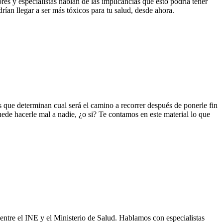
res y especialistas hablan de las implicancias que esto podría tener
rían llegar a ser más tóxicos para tu salud, desde ahora.
 que determinan cual será el camino a recorrer después de ponerle fin
ede hacerle mal a nadie, ¿o si? Te contamos en este material lo que
a entre el INE y el Ministerio de Salud. Hablamos con especialistas