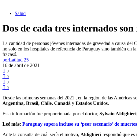
Salud
Dos de cada tres internados son
La cantidad de personas jóvenes internadas de gravedad a causa del 
no solo en los hospitales de referencia de Paraguay sino también en l
fracasó.
por
Latitud 25
16 de abril de 2021
0
0
0
0
Desde las primeras semanas del 2021 , en la región de las Américas se
Argentina,
Brasil, Chile, Canadá
y
Estados Unidos.
Esta información fue proporcionada por el doctor,
Sylvain Aldighieri
Leé más:
Paraguay supera incluso su ‘peor escenario’ de muert
Ante la consulta de cuál sería el motivo,
Aldighieri
respondió que es i