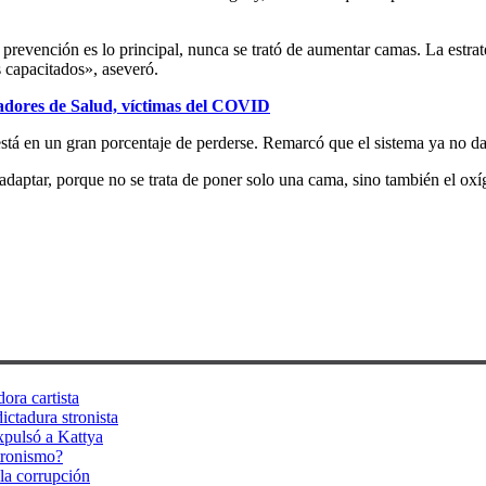
prevención es lo principal, nunca se trató de aumentar camas. La estr
s capacitados», aseveró.
jadores de Salud, víctimas del COVID
está en un gran porcentaje de perderse. Remarcó que el sistema ya no da,
daptar, porque no se trata de poner solo una cama, sino también el ox
ora cartista
ictadura stronista
xpulsó a Kattya
tronismo?
la corrupción