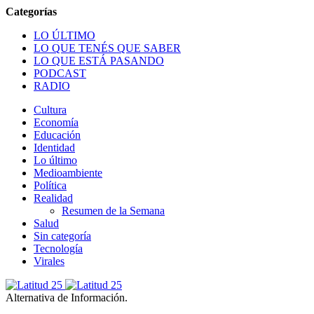
LO ÚLTIMO
LO QUE TENÉS QUE SABER
LO QUE ESTÁ PASANDO
PODCAST
RADIO
Cultura
Economía
Educación
Identidad
Lo último
Medioambiente
Política
Realidad
Resumen de la Semana
Salud
Sin categoría
Tecnología
Virales
Alternativa de Información.