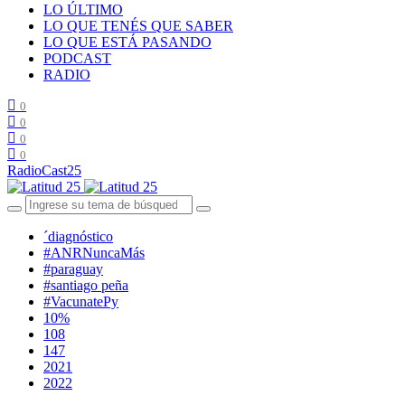
LO ÚLTIMO
LO QUE TENÉS QUE SABER
LO QUE ESTÁ PASANDO
PODCAST
RADIO
0
0
0
0
RadioCast25
´diagnóstico
#ANRNuncaMás
#paraguay
#santiago peña
#VacunatePy
10%
108
147
2021
2022