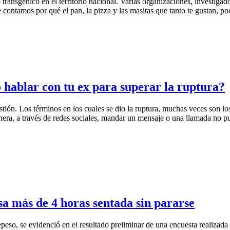
ransgénico en el territorio nacional. Varias organizaciones, investigado
 contamos por qué el pan, la pizza y las masitas que tanto te gustan, pod
o hablar con tu ex para superar la ruptura?
ón. Los términos en los cuales se dio la ruptura, muchas veces son los
era, a través de redes sociales, mandar un mensaje o una llamada no pu
a más de 4 horas sentada sin pararse
repeso, se evidenció en el resultado preliminar de una encuesta realizad