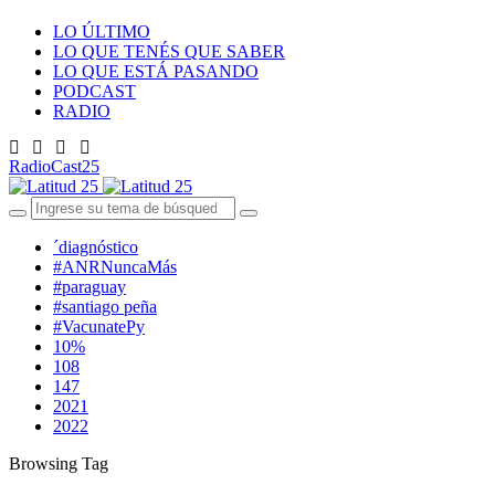
LO ÚLTIMO
LO QUE TENÉS QUE SABER
LO QUE ESTÁ PASANDO
PODCAST
RADIO
RadioCast25
´diagnóstico
#ANRNuncaMás
#paraguay
#santiago peña
#VacunatePy
10%
108
147
2021
2022
Browsing Tag