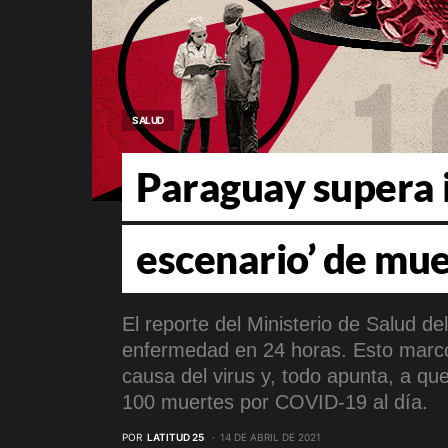
SALUD
Paraguay supera i
escenario’ de mu
El reporte del Ministerio de Salud del
enfermedad en 24 horas. Esto marcó
causa del virus y, todo apunta, a qu
100 muertes por COVID-19 al día.
POR
LATITUD 25
14 DE ABRIL DE 2021