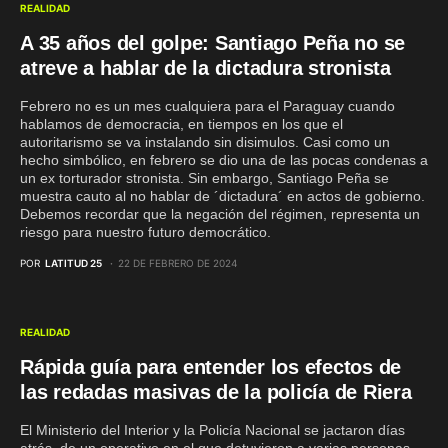
REALIDAD
A 35 años del golpe: Santiago Peña no se
atreve a hablar de la dictadura stronista
Febrero no es un mes cualquiera para el Paraguay cuando
hablamos de democracia, en tiempos en los que el
autoritarismo se va instalando sin disimulos. Casi como un
hecho simbólico, en febrero se dio una de las pocas condenas a
un ex torturador stronista. Sin embargo, Santiago Peña se
muestra cauto al no hablar de ´dictadura´ en actos de gobierno.
Debemos recordar que la negación del régimen, representa un
riesgo para nuestro futuro democrático.
POR
LATITUD 25
22 DE FEBRERO DE 2024
REALIDAD
Rápida guía para entender los efectos de
las redadas masivas de la policía de Riera
El Ministerio del Interior y la Policía Nacional se jactaron días
atrás, de un operativo en el que detuvieron a varias personas