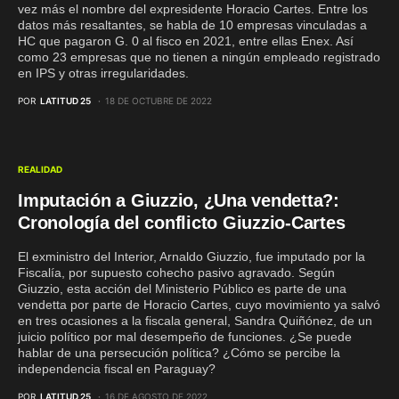
vez más el nombre del expresidente Horacio Cartes. Entre los
datos más resaltantes, se habla de 10 empresas vinculadas a
HC que pagaron G. 0 al fisco en 2021, entre ellas Enex. Así
como 23 empresas que no tienen a ningún empleado registrado
en IPS y otras irregularidades.
POR
LATITUD 25
18 DE OCTUBRE DE 2022
REALIDAD
Imputación a Giuzzio, ¿Una vendetta?:
Cronología del conflicto Giuzzio-Cartes
El exministro del Interior, Arnaldo Giuzzio, fue imputado por la
Fiscalía, por supuesto cohecho pasivo agravado. Según
Giuzzio, esta acción del Ministerio Público es parte de una
vendetta por parte de Horacio Cartes, cuyo movimiento ya salvó
en tres ocasiones a la fiscala general, Sandra Quiñónez, de un
juicio político por mal desempeño de funciones. ¿Se puede
hablar de una persecución política? ¿Cómo se percibe la
independencia fiscal en Paraguay?
POR
LATITUD 25
16 DE AGOSTO DE 2022