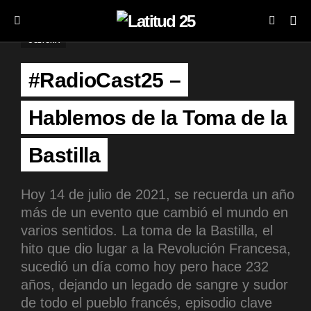
CULTURA
#RadioCast25 –
Hablemos de la Toma de la
Bastilla
Hoy 14 de julio de 2021, se recuerda un año
más de un evento que cambió el mundo en
varios sentidos. La toma de la Bastilla, el
hito que dio lugar a la Revolución Francesa,
sucedió un día como hoy pero hace 232
años, dejando un legado de sangre y sudor
de todo el pueblo francés, episodio clave