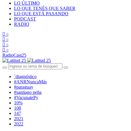
LO ÚLTIMO
LO QUE TENÉS QUE SABER
LO QUE ESTÁ PASANDO
PODCAST
RADIO
0
0
0
0
RadioCast25
´diagnóstico
#ANRNuncaMás
#paraguay
#santiago peña
#VacunatePy
10%
108
147
2021
2022