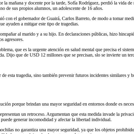
or la mañana y docente por la tarde, Sofía Rodríguez, perdió la vida de 
no de sus propios alumnos, un adolescente de 16 años.
nió con el gobernador de Guairá, Carlos Barreto, de modo a tomar medi
ue ayuden a mitigar este tipo de tragedias.
acompañar al marido y a su hijo. En declaraciones públicas, hizo hincap
os agresores.
problema, que es la urgente atención en salud mental que precisa el sis
a. Dijo que de USD 12 millones que se precisan, slo se invierte un terc
 de esta tragedia, sino también prevenir futuros incidentes similares y b
ción porque brindan una mayor seguridad en entornos donde es necesario
representan un retroceso. Argumentan que esta medida invade la privaci
d puede generar incomodidad y afectar la libertad individual.
ochilas no garantiza una mayor seguridad, ya que los objetos prohibido