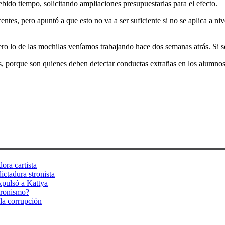
ido tiempo, solicitando ampliaciones presupuestarias para el efecto.
tes, pero apuntó a que esto no va a ser suficiente si no se aplica a nive
ero lo de las mochilas veníamos trabajando hace dos semanas atrás. Si 
es, porque son quienes deben detectar conductas extrañas en los alumno
ora cartista
ictadura stronista
xpulsó a Kattya
tronismo?
la corrupción