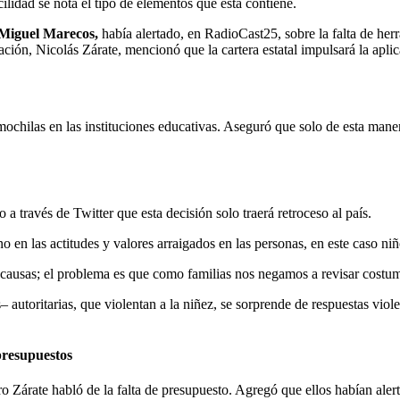
ilidad se nota el tipo de elementos que ésta contiene.
Miguel Marecos,
había alertado, en RadioCast25, sobre la falta de herr
ción, Nicolás Zárate, mencionó que la cartera estatal impulsará la apli
ochilas en las instituciones educativas. Aseguró que solo de esta manera
jo a través de Twitter que esta decisión solo traerá retroceso al país.
o en las actitudes y valores arraigados en las personas, en este caso ni
causas; el problema es que como familias nos negamos a revisar costum
– autoritarias, que violentan a la niñez, se sorprende de respuestas vi
presupuestos
tro Zárate habló de la falta de presupuesto. Agregó que ellos habían al