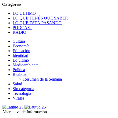
LO ÚLTIMO
LO QUE TENÉS QUE SABER
LO QUE ESTÁ PASANDO
PODCAST
RADIO
Cultura
Economía
Educación
Identidad
Lo último
Medioambiente
Política
Realidad
Resumen de la Semana
Salud
Sin categoría
Tecnología
Virales
Alternativa de Información.