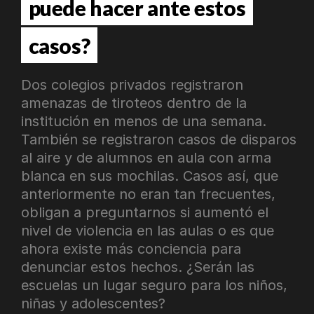
puede hacer ante estos
casos?
Dos colegios privados registraron
amenazas de tiroteos dentro de la
institución en menos de una semana.
También se registraron casos de disparos
al aire y de alumnos en aula con arma
blanca en sus mochilas. Casos así, que
anteriormente no eran tan frecuentes,
obligan a preguntarnos si aumentó el
nivel de violencia en las aulas o es que
ahora existe más conciencia para
denunciar estos hechos. ¿Serán las
escuelas un lugar seguro para los niños,
niñas y adolescentes?