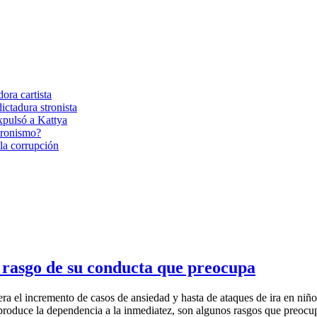
ora cartista
ictadura stronista
xpulsó a Kattya
tronismo?
la corrupción
n rasgo de su conducta que preocupa
era el incremento de casos de ansiedad y hasta de ataques de ira en niños
e produce la dependencia a la inmediatez, son algunos rasgos que preoc