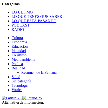
LO ÚLTIMO
LO QUE TENÉS QUE SABER
LO QUE ESTÁ PASANDO
PODCAST
RADIO
Cultura
Economía
Educación
Identidad
Lo último
Medioambiente
Política
Realidad
Resumen de la Semana
Salud
Sin categoría
Tecnología
Virales
Alternativa de Información.