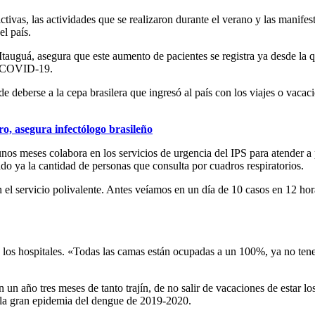
ictivas, las actividades que se realizaron durante el verano y las mani
el país.
Itauguá, asegura que este aumento de pacientes se registra ya desde la 
de COVID-19.
deberse a la cepa brasilera que ingresó al país con los viajes o vacac
ro, asegura infectólogo brasileño
nos meses colabora en los servicios de urgencia del IPS para atender a 
o ya la cantidad de personas que consulta por cuadros respiratorios.
n el servicio polivalente. Antes veíamos en un día de 10 casos en 12 h
en los hospitales. «Todas las camas están ocupadas a un 100%, ya no ten
 año tres meses de tanto trajín, de no salir de vacaciones de estar los 7
 la gran epidemia del dengue de 2019-2020.