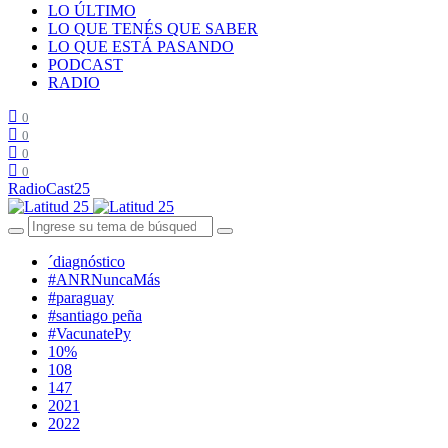
LO ÚLTIMO
LO QUE TENÉS QUE SABER
LO QUE ESTÁ PASANDO
PODCAST
RADIO
0
0
0
0
RadioCast25
´diagnóstico
#ANRNuncaMás
#paraguay
#santiago peña
#VacunatePy
10%
108
147
2021
2022