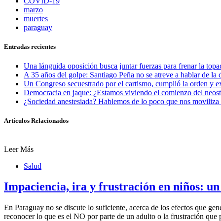
COVID-19
marzo
muertes
paraguay
Entradas recientes
Una lánguida oposición busca juntar fuerzas para frenar la topad
A 35 años del golpe: Santiago Peña no se atreve a hablar de la d
Un Congreso secuestrado por el cartismo, cumplió la orden y e
Democracia en jaque: ¿Estamos viviendo el comienzo del neos
¿Sociedad anestesiada? Hablemos de lo poco que nos moviliza 
Artículos Relacionados
Leer Más
Salud
Impaciencia, ira y frustración en niños: u
En Paraguay no se discute lo suficiente, acerca de los efectos que gen
reconocer lo que es el NO por parte de un adulto o la frustración qu