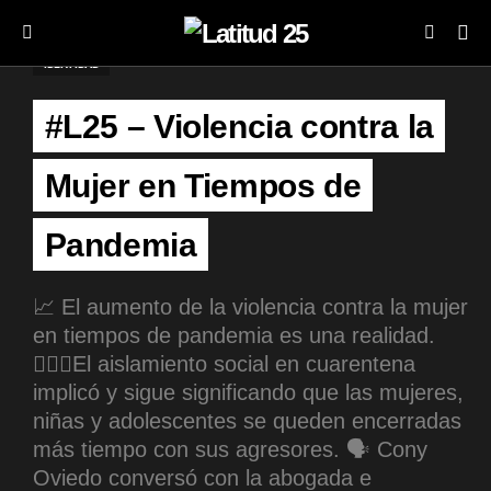
IDENTIDAD
#L25 – Violencia contra la
Mujer en Tiempos de
Pandemia
📈 El aumento de la violencia contra la mujer
en tiempos de pandemia es una realidad.
🙅🏻‍♀️El aislamiento social en cuarentena
implicó y sigue significando que las mujeres,
niñas y adolescentes se queden encerradas
más tiempo con sus agresores. 🗣️ Cony
Oviedo conversó con la abogada e