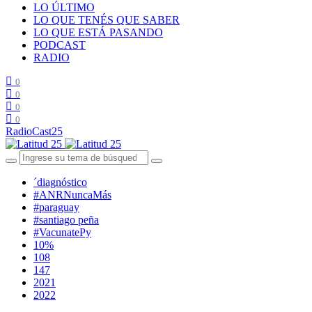
LO ÚLTIMO
LO QUE TENÉS QUE SABER
LO QUE ESTÁ PASANDO
PODCAST
RADIO
0
0
0
0
RadioCast25
´diagnóstico
#ANRNuncaMás
#paraguay
#santiago peña
#VacunatePy
10%
108
147
2021
2022