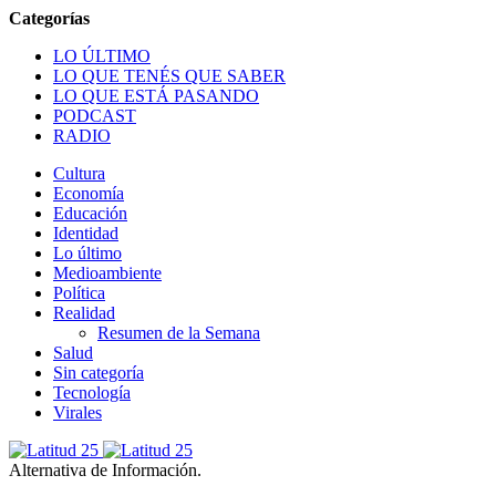
LO ÚLTIMO
LO QUE TENÉS QUE SABER
LO QUE ESTÁ PASANDO
PODCAST
RADIO
Cultura
Economía
Educación
Identidad
Lo último
Medioambiente
Política
Realidad
Resumen de la Semana
Salud
Sin categoría
Tecnología
Virales
Alternativa de Información.