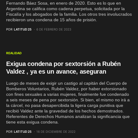
Fernando Báez Sosa, en enero de 2020. Esto es lo que en
Argentina se califica como cadena perpetua, solicitada por la
Fiscalía y los abogados de la familia. Los otros tres involucrados
recibieron una condena de 15 años de prisión.
POR
LATITUD 25
6 DE FEBRERO DE 2023
REALIDAD
Exigua condena por sextorsión a Rubén
Valdez , ya es un avance, aseguran
Luego de meses de exigir un castigo al capitán del Cuerpo de
Bomberos Voluntarios, Rubén Valdez, por haber extorsionado
con fines sexuales a varias mujeres, finalmente fue condenado
a seis meses de pena por sextorsión. Si bien, el mismo no irá a
la cárcel, no pasa desapercibida la ligera carga punitiva que
recibió Valdez ante la gravedad de los hechos demostrados.
Referentes de Derechos Humanos analizan la significancia que
tiene esta exigua condena.
POR
LATITUD 25
16 DE DICIEMBRE DE 2022