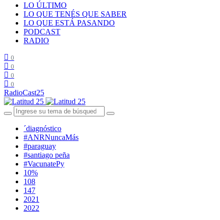
LO ÚLTIMO
LO QUE TENÉS QUE SABER
LO QUE ESTÁ PASANDO
PODCAST
RADIO
0
0
0
0
RadioCast25
´diagnóstico
#ANRNuncaMás
#paraguay
#santiago peña
#VacunatePy
10%
108
147
2021
2022