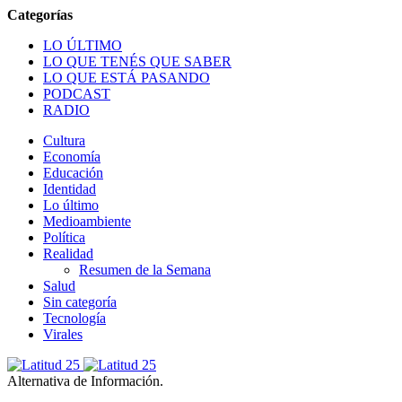
LO ÚLTIMO
LO QUE TENÉS QUE SABER
LO QUE ESTÁ PASANDO
PODCAST
RADIO
Cultura
Economía
Educación
Identidad
Lo último
Medioambiente
Política
Realidad
Resumen de la Semana
Salud
Sin categoría
Tecnología
Virales
Alternativa de Información.