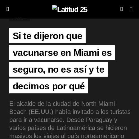
REALIDAD
Si te dijeron que
vacunarse en Miami es
seguro, no es así y te
decimos por qué
El alcalde de la ciudad de North Miami
Beach (EE.UU.) había invitado a los turistas
para ir a vacunarse. Desde Paraguay y
varios países de Latinoamérica se hicieron
masivos los viajes al país norteamericano