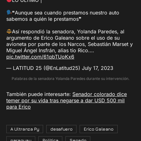
❝Aunque sea cuando prestamos nuestro auto
sabemos a quién le prestamos❞
Así respondió la senadora, Yolanda Paredes, al
argumento de Erico Galeano sobre el uso de su
avioneta por parte de los Narcos, Sebastián Marset y
Miguel Ángel Insfrán, alias tío Rico.…
pic.twitter.com/61qbTUoKx6
— LATITUD 25 (@EnLatitud25)
July 17, 2023
Palabras de la senadora Yolanda Paredes durante su intervención.
También puede interesarte:
Senador colorado dice
temer por su vida tras negarse a dar USD 500 mil
para Erico
A Ultranza Py
desafuero
Erico Galeano
paraguay
Política
Senado