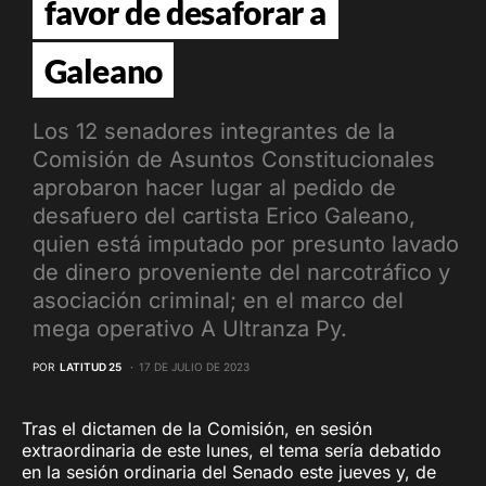
favor de desaforar a
Galeano
Los 12 senadores integrantes de la
Comisión de Asuntos Constitucionales
aprobaron hacer lugar al pedido de
desafuero del cartista Erico Galeano,
quien está imputado por presunto lavado
de dinero proveniente del narcotráfico y
asociación criminal; en el marco del
mega operativo A Ultranza Py.
POR
LATITUD 25
17 DE JULIO DE 2023
Tras el dictamen de la Comisión, en sesión
extraordinaria de este lunes, el tema sería debatido
en la sesión ordinaria del Senado este jueves y, de