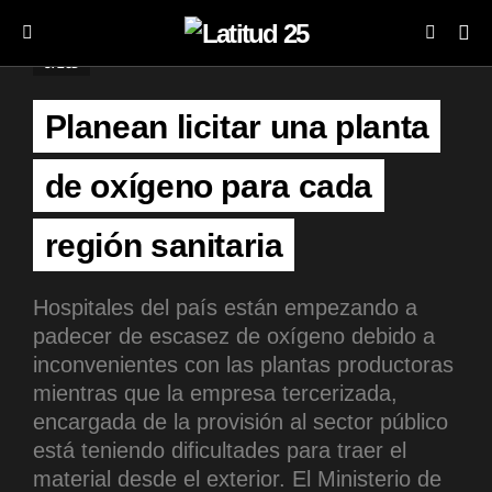
SALUD
Planean licitar una planta
de oxígeno para cada
región sanitaria
Hospitales del país están empezando a
padecer de escasez de oxígeno debido a
inconvenientes con las plantas productoras
mientras que la empresa tercerizada,
encargada de la provisión al sector público
está teniendo dificultades para traer el
material desde el exterior. El Ministerio de