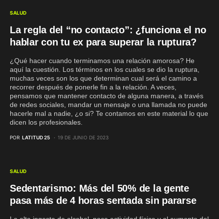
SALUD
La regla del “no contacto”: ¿funciona el no
hablar con tu ex para superar la ruptura?
¿Qué hacer cuando terminamos una relación amorosa? He
aquí la cuestión. Los términos en los cuales se dio la ruptura,
muchas veces son los que determinan cual será el camino a
recorrer después de ponerle fin a la relación. A veces,
pensamos que mantener contacto de alguna manera, a través
de redes sociales, mandar un mensaje o una llamada no puede
hacerle mal a nadie, ¿o si? Te contamos en este material lo que
dicen los profesionales.
POR
LATITUD 25
19 DE JUNIO DE 2023
SALUD
Sedentarismo: Más del 50% de la gente
pasa más de 4 horas sentada sin pararse
La alta ingesta de alcohol, poca actividad física y el aumento del