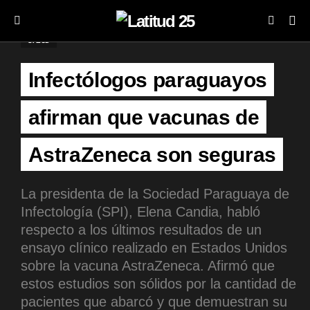
SALUD
Infectólogos paraguayos
afirman que vacunas de
AstraZeneca son seguras
La presidenta de la Sociedad Paraguaya de
Infectología (SPI), Elena Candia, habló
respecto a los últimos resultados de un
ensayo clínico realizado en Estados Unidos
sobre la vacuna AstraZeneca. Afirmó que
estos estudios son sólidos por la cantidad de
pacientes que abarcó y que demuestran su