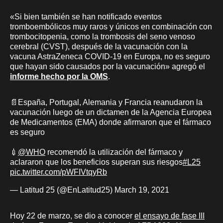
«Si bien también se han notificado eventos
tromboembólicos muy raros y únicos en combinación con
trombocitopenia, como la trombosis del seno venoso
cerebral (CVST), después de la vacunación con la
vacuna AstraZeneca COVID-19 en Europa, no es seguro
que hayan sido causados ​​por la vacunación» agregó el
informe hecho por la OMS
.
📄España, Portugal, Alemania y Francia reanudaron la
vacunación luego de un dictamen de la Agencia Europea
de Medicamentos (EMA) donde afirmaron que el fármaco
es seguro
💉
@WHO
recomendó la utilización del fármaco y
aclararon que los beneficios superan sus riesgos
#L25
pic.twitter.com/pWFIVtqyRb
— Latitud 25 (@EnLatitud25)
March 19, 2021
Hoy 22 de marzo, se dio a conocer
el ensayo de fase III