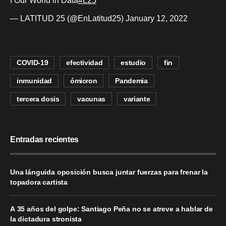
ℹ️ Our World in Data
#L25
— LATITUD 25 (@EnLatitud25)
January 12, 2022
COVID-19
efectividad
estudio
fin
inmunidad
ómicron
Pandemia
tercera dosis
vacunas
variante
Entradas recientes
Una lánguida oposición busca juntar fuerzas para frenar la
topadora cartista
A 35 años del golpe: Santiago Peña no se atreve a hablar de
la dictadura stronista