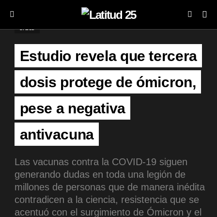
SALUD
Estudio revela que tercera
dosis protege de ómicron,
pese a negativa
antivacuna
Las vacunas contra la COVID-19 siguen
generando dudas en toda una legión de
millones de personas que de manera inédita
contradicen a la ciencia, resistencia que se
acentuó con el surgimiento de Ómicron y el