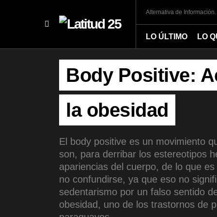
Alternativa de Información.
LO ÚLTIMO
LO Q
SALUD
Body Positive: A
la obesidad
El body positive es un movimiento q
son, para derribar los estereotipos
apariencias del cuerpo, de lo que es
no confundirse, ya que eso no signif
sedentarismo por un falso sentido d
obesidad, uno de los trastornos de 