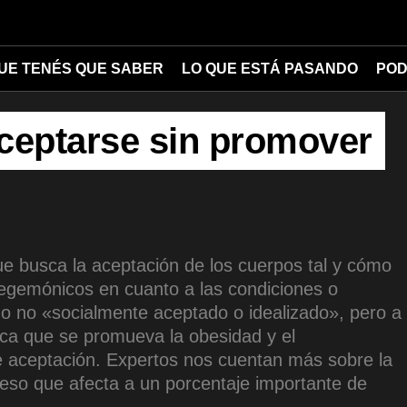
UE TENÉS QUE SABER
LO QUE ESTÁ PASANDO
POD
ceptarse sin promover
ue busca la aceptación de los cuerpos tal y cómo
 hegemónicos en cuanto a las condiciones o
 o no «socialmente aceptado o idealizado», pero a
ica que se promueva la obesidad y el
e aceptación. Expertos nos cuentan más sobre la
peso que afecta a un porcentaje importante de