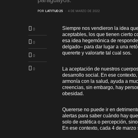
paraguayos.
POR
LATITUD 25
4 DE MARZO DE 2022
Siempre nos vendieron la idea que 
0
aceptables, los que tienen cierto co
esa idea hegemónica de responder a
0
delgado– para dar lugar a una ret
quererte y valorarte tal cual sos.
0
La aceptación de nuestros cuerpos
0
desarrollo social. En ese contexto
armonía con la salud, ayuda a much
creencias, sin embargo, hay perso
obesidad.
Quererse no puede ir en detrimento
alertas para saber cuándo hay que 
solo de estética o percepción, s
En ese contexto, cada 4 de marzo 