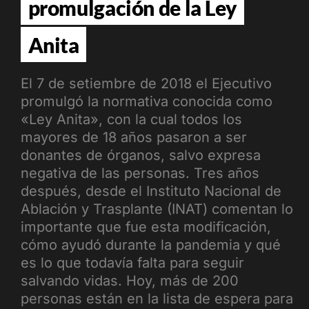
promulgación de la Ley
Anita
El 7 de setiembre de 2018 el Ejecutivo
promulgó la normativa conocida como
«Ley Anita», con la cual todos los
mayores de 18 años pasaron a ser
donantes de órganos, salvo expresa
negativa de las personas. Tres años
después, desde el Instituto Nacional de
Ablación y Trasplante (INAT) comentan lo
importante que fue esta modificación,
cómo ayudó durante la pandemia y qué
es lo que todavía falta para seguir
salvando vidas. Hoy, más de 200
personas están en la lista de espera para