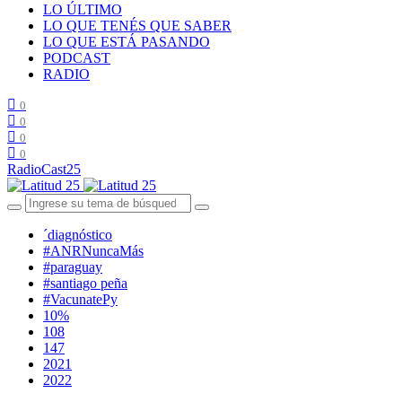
LO ÚLTIMO
LO QUE TENÉS QUE SABER
LO QUE ESTÁ PASANDO
PODCAST
RADIO
0
0
0
0
RadioCast25
´diagnóstico
#ANRNuncaMás
#paraguay
#santiago peña
#VacunatePy
10%
108
147
2021
2022