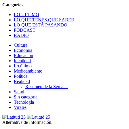
LO ÚLTIMO
LO QUE TENÉS QUE SABER
LO QUE ESTÁ PASANDO
PODCAST
RADIO
Cultura
Economía
Educación
Identidad
Lo último
Medioambiente
Política
Realidad
Resumen de la Semana
Salud
Sin categoría
Tecnología
Virales
Alternativa de Información.