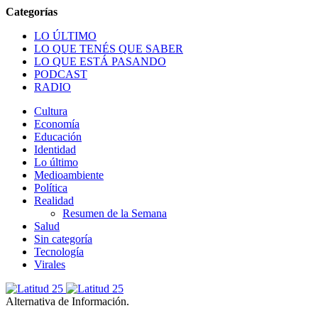
LO ÚLTIMO
LO QUE TENÉS QUE SABER
LO QUE ESTÁ PASANDO
PODCAST
RADIO
Cultura
Economía
Educación
Identidad
Lo último
Medioambiente
Política
Realidad
Resumen de la Semana
Salud
Sin categoría
Tecnología
Virales
Alternativa de Información.