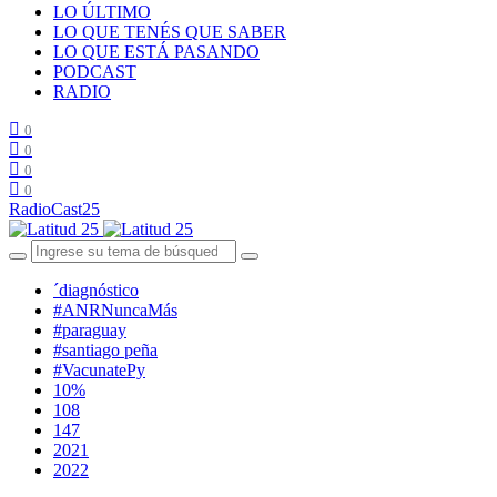
LO ÚLTIMO
LO QUE TENÉS QUE SABER
LO QUE ESTÁ PASANDO
PODCAST
RADIO
0
0
0
0
RadioCast25
´diagnóstico
#ANRNuncaMás
#paraguay
#santiago peña
#VacunatePy
10%
108
147
2021
2022