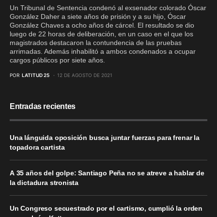
Un Tribunal de Sentencia condenó al exsenador colorado Óscar
González Daher a siete años de prisión y a su hijo, Óscar
González Chaves a ocho años de cárcel. El resultado se dio
luego de 22 horas de deliberación, en un caso en el que los
magistrados destacaron la contundencia de las pruebas
arrimadas. Además inhabilitó a ambos condenados a ocupar
cargos públicos por siete años.
POR
LATITUD 25
12 DE AGOSTO DE 2021
Entradas recientes
Una lánguida oposición busca juntar fuerzas para frenar la
topadora cartista
A 35 años del golpe: Santiago Peña no se atreve a hablar de
la dictadura stronista
Un Congreso secuestrado por el cartismo, cumplió la orden