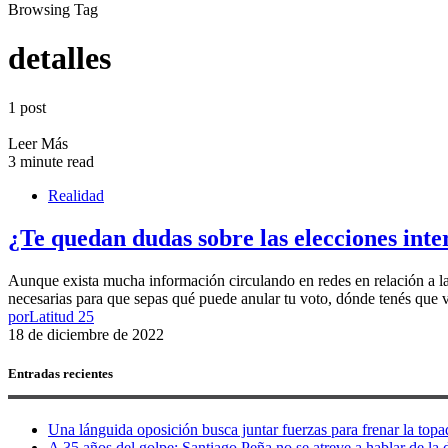
Browsing Tag
detalles
1 post
Leer Más
3 minute read
Realidad
¿Te quedan dudas sobre las elecciones inter
Aunque exista mucha información circulando en redes en relación a las 
necesarias para que sepas qué puede anular tu voto, dónde tenés que vot
por
Latitud 25
18 de diciembre de 2022
Entradas recientes
Una lánguida oposición busca juntar fuerzas para frenar la topad
A 35 años del golpe: Santiago Peña no se atreve a hablar de la d