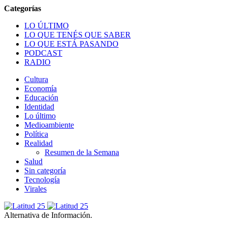
LO ÚLTIMO
LO QUE TENÉS QUE SABER
LO QUE ESTÁ PASANDO
PODCAST
RADIO
Cultura
Economía
Educación
Identidad
Lo último
Medioambiente
Política
Realidad
Resumen de la Semana
Salud
Sin categoría
Tecnología
Virales
Alternativa de Información.