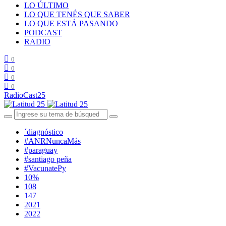
LO ÚLTIMO
LO QUE TENÉS QUE SABER
LO QUE ESTÁ PASANDO
PODCAST
RADIO
0
0
0
0
RadioCast25
´diagnóstico
#ANRNuncaMás
#paraguay
#santiago peña
#VacunatePy
10%
108
147
2021
2022