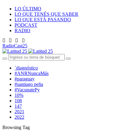
LO ÚLTIMO
LO QUE TENÉS QUE SABER
LO QUE ESTÁ PASANDO
PODCAST
RADIO
RadioCast25
´diagnóstico
#ANRNuncaMás
#paraguay
#santiago peña
#VacunatePy
10%
108
147
2021
2022
Browsing Tag