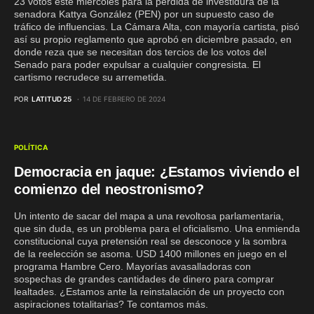
23 votos este miércoles para la pérdida de investidura de la
senadora Kattya González (PEN) por un supuesto caso de
tráfico de influencias. La Cámara Alta, con mayoría cartista, pisó
así su propio reglamento que aprobó en diciembre pasado, en
donde reza que se necesitan dos tercios de los votos del
Senado para poder expulsar a cualquier congresista. El
cartismo recrudece su arremetida.
POR
LATITUD 25
14 DE FEBRERO DE 2024
POLÍTICA
Democracia en jaque: ¿Estamos viviendo el
comienzo del neostronismo?
Un intento de sacar del mapa a una revoltosa parlamentaria,
que sin duda, es un problema para el oficialismo. Una enmienda
constitucional cuya pretensión real se desconoce y la sombra
de la reelección se asoma. USD 1400 millones en juego en el
programa Hambre Cero. Mayorías avasalladoras con
sospechas de grandes cantidades de dinero para comprar
lealtades. ¿Estamos ante la reinstalación de un proyecto con
aspiraciones totalitarias? Te contamos más.