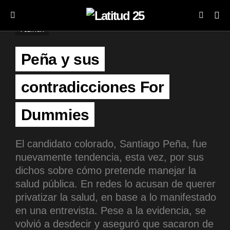
POLÍTICA
Peña y sus
contradicciones For
Dummies
El candidato colorado, Santiago Peña, fue
nuevamente tendencia, esta vez, por sus
dichos sobre cómo pretende manejar la
salud pública. En redes lo acusan de querer
privatizar la salud, en base a lo manifestado
en una entrevista. Pese a la evidencia, se
volvió a desdecir y aseguró que sacaron de