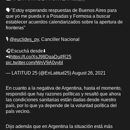
🗣️"Estoy esperando respuestas de Buenos Aires para
que yo me pueda ir a Posadas y Formosa a buscar
establecer acuerdos calendarizados sobre la apertura de
fronteras"
🎙️
@euclides_py
, Canciller Nacional
🎧Escuchá desde⬇️
📲
https://t.co/XsJ98DqaDu
#R25
pic.twitter.com/WnV9A0vybI
— LATITUD 25 (@EnLatitud25)
August 26, 2021
En cuanto a la negativa de Argentina, hasta el momento,
respondió que hay razones políticas y resaltó que ahora
las condiciones sanitarias están dadas desde nuestro
país, por lo que ya depende de la voluntad política del
país vecino.
Dijo además que en Argentina la situación está más