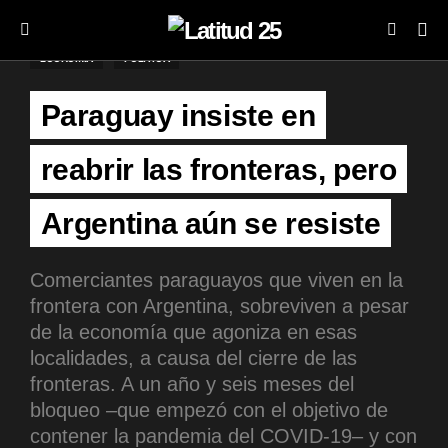
ECONOMÍA
POLÍTICA
Paraguay insiste en
reabrir las fronteras, pero
Argentina aún se resiste
Comerciantes paraguayos que viven en la
frontera con Argentina, sobreviven a pesar
de la economía que agoniza en esas
localidades, a causa del cierre de las
fronteras. A un año y seis meses del
bloqueo –que empezó con el objetivo de
contener la pandemia del COVID-19– y con