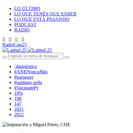
LO ÚLTIMO
LO QUE TENÉS QUE SABER
LO QUE ESTÁ PASANDO
PODCAST
RADIO
RadioCast25
´diagnóstico
#ANRNuncaMás
#paraguay
#santiago peña
#VacunatePy
10%
108
147
2021
2022