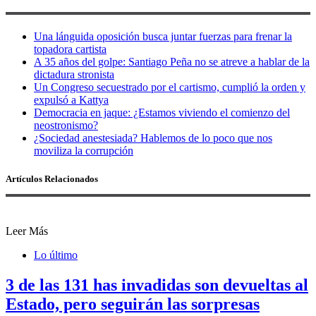
Una lánguida oposición busca juntar fuerzas para frenar la
topadora cartista
A 35 años del golpe: Santiago Peña no se atreve a hablar de la
dictadura stronista
Un Congreso secuestrado por el cartismo, cumplió la orden y
expulsó a Kattya
Democracia en jaque: ¿Estamos viviendo el comienzo del
neostronismo?
¿Sociedad anestesiada? Hablemos de lo poco que nos
moviliza la corrupción
Artículos Relacionados
Leer Más
Lo último
3 de las 131 has invadidas son devueltas al
Estado, pero seguirán las sorpresas