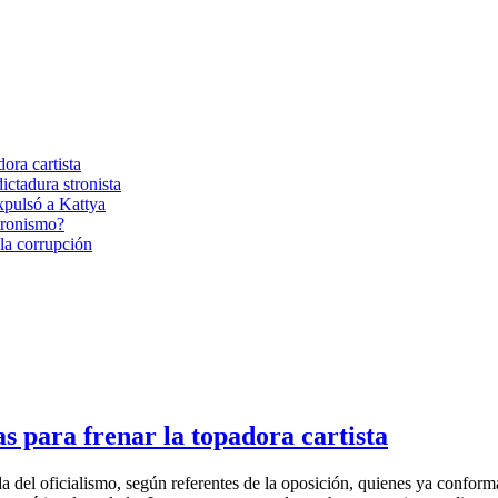
ora cartista
ictadura stronista
xpulsó a Kattya
tronismo?
la corrupción
s para frenar la topadora cartista
a del oficialismo, según referentes de la oposición, quienes ya confor