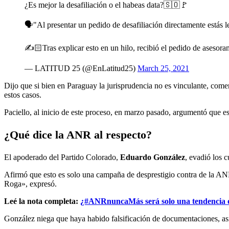
¿Es mejor la desafiliación o el habeas data?🇸🇴🚩
🗣️"Al presentar un pedido de desafiliación directamente estás 
✍️🏻Tras explicar esto en un hilo, recibió el pedido de asesor
— LATITUD 25 (@EnLatitud25)
March 25, 2021
Dijo que si bien en Paraguay la jurisprudencia no es vinculante, coment
estos casos.
Paciello, al inicio de este proceso, en marzo pasado, argumentó que e
¿Qué dice la ANR al respecto?
El apoderado del Partido Colorado,
Eduardo González
, evadió los 
Afirmó que esto es solo una campaña de desprestigio contra de la A
Roga», expresó.
Leé la nota completa:
¿#ANRnuncaMás será solo una tendencia o 
González niega que haya habido falsificación de documentaciones, as