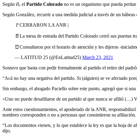
Según él, el
Partido Colorado
no es un organismo que pueda peritar l
Según González, recurrir a una medida judicial a través de un hábeas 
🚩CERRARON LA ANR |
📄La mesa de entrada del Partido Colorado cerró sus puertas tras
⏰Consultaron por el horario de atención y les dijeron -inicial
— LATITUD 25 (@EnLatitud25)
March 23, 2021
Sostuvo que basta con pedir formalmente al partido el retiro del padrón
“Acá no hay una negativa del partido. Si (alguien) se ve afectado porqu
Sin embargo, el abogado Paciello sobre este punto, agregó que si una 
«Uno no puede desafiliarse de un partido al que nunca se afilió (…) V
Ante estos cuestionamientos, el apoderado de la ANR, responsabilizó a
nombres corresponden o no a personas que consintieron su afiliación.
“Los documentos vienen, y lo que establece la ley es que la hoja de af
dijo.