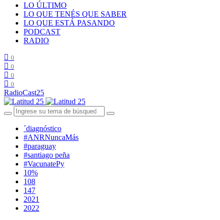
LO ÚLTIMO
LO QUE TENÉS QUE SABER
LO QUE ESTÁ PASANDO
PODCAST
RADIO
0
0
0
0
RadioCast25
´diagnóstico
#ANRNuncaMás
#paraguay
#santiago peña
#VacunatePy
10%
108
147
2021
2022