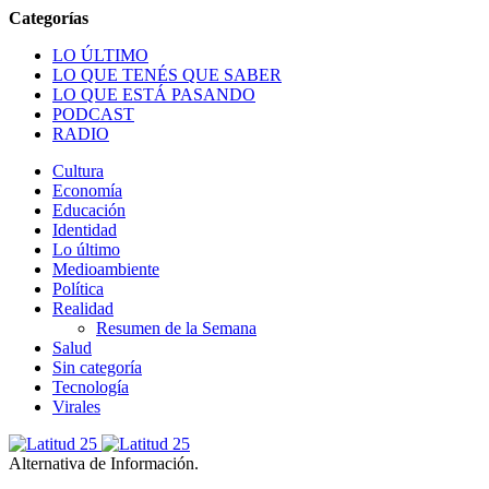
LO ÚLTIMO
LO QUE TENÉS QUE SABER
LO QUE ESTÁ PASANDO
PODCAST
RADIO
Cultura
Economía
Educación
Identidad
Lo último
Medioambiente
Política
Realidad
Resumen de la Semana
Salud
Sin categoría
Tecnología
Virales
Alternativa de Información.