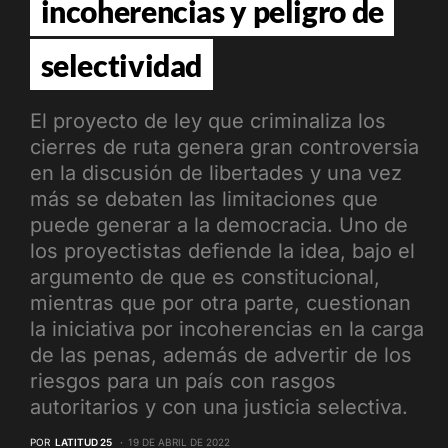
incoherencias y peligro de
selectividad
El proyecto de ley que criminaliza los
cierres de ruta genera gran controversia
en la discusión de libertades y una vez
más se debaten las limitaciones que
puede generar a la democracia. Uno de
los proyectistas defiende la idea, bajo el
argumento de que es constitucional,
mientras que por otra parte, cuestionan
la iniciativa por incoherencias en la carga
de las penas, además de advertir de los
riesgos para un país con rasgos
autoritarios y con una justicia selectiva.
POR
LATITUD 25
19 DE ABRIL DE 2022