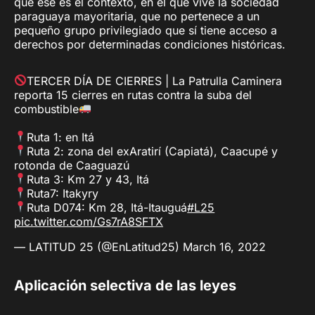
que ese es el contexto, en el que vive la sociedad
paraguaya mayoritaria, que no pertenece a un
pequeño grupo privilegiado que sí tiene acceso a
derechos por determinadas condiciones históricas.
TERCER DÍA DE CIERRES | La Patrulla Caminera
reporta 15 cierres en rutas contra la suba del
combustible
Ruta 1: en Itá
Ruta 2: zona del exAratirí (Capiatá), Caacupé y
rotonda de Caaguazú
Ruta 3: Km 27 y 43, Itá
Ruta7: Itakyry
Ruta D074: Km 28, Itá-Itauguá
#L25
pic.twitter.com/Gs7rA8SFTX
— LATITUD 25 (@EnLatitud25)
March 16, 2022
Aplicación selectiva de las leyes