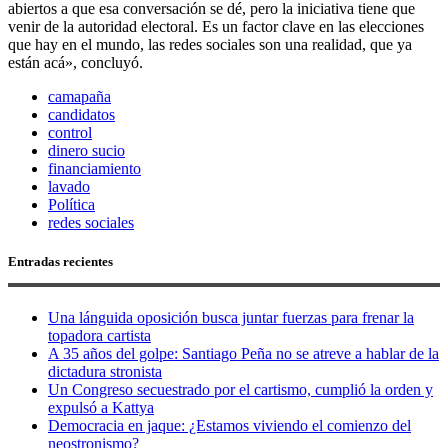
abiertos a que esa conversación se dé, pero la iniciativa tiene que
venir de la autoridad electoral. Es un factor clave en las elecciones
que hay en el mundo, las redes sociales son una realidad, que ya
están acá», concluyó.
camapaña
candidatos
control
dinero sucio
financiamiento
lavado
Política
redes sociales
Entradas recientes
Una lánguida oposición busca juntar fuerzas para frenar la
topadora cartista
A 35 años del golpe: Santiago Peña no se atreve a hablar de la
dictadura stronista
Un Congreso secuestrado por el cartismo, cumplió la orden y
expulsó a Kattya
Democracia en jaque: ¿Estamos viviendo el comienzo del
neostronismo?