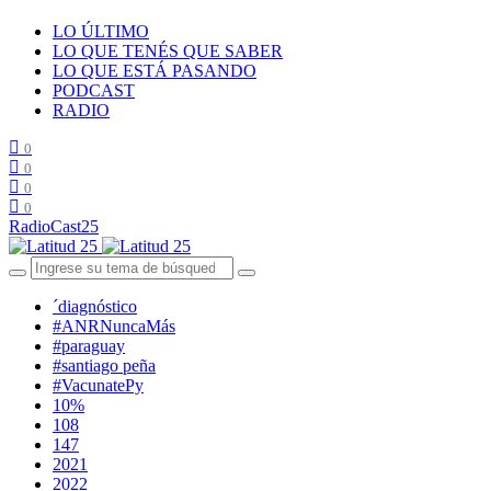
LO ÚLTIMO
LO QUE TENÉS QUE SABER
LO QUE ESTÁ PASANDO
PODCAST
RADIO
0
0
0
0
RadioCast25
´diagnóstico
#ANRNuncaMás
#paraguay
#santiago peña
#VacunatePy
10%
108
147
2021
2022