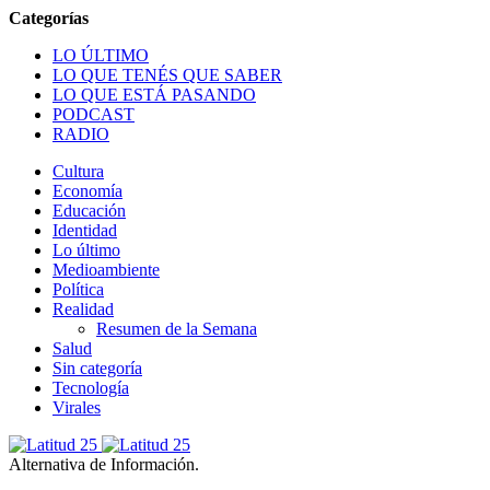
LO ÚLTIMO
LO QUE TENÉS QUE SABER
LO QUE ESTÁ PASANDO
PODCAST
RADIO
Cultura
Economía
Educación
Identidad
Lo último
Medioambiente
Política
Realidad
Resumen de la Semana
Salud
Sin categoría
Tecnología
Virales
Alternativa de Información.