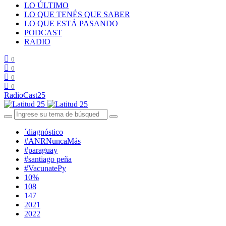
LO ÚLTIMO
LO QUE TENÉS QUE SABER
LO QUE ESTÁ PASANDO
PODCAST
RADIO
0
0
0
0
RadioCast25
´diagnóstico
#ANRNuncaMás
#paraguay
#santiago peña
#VacunatePy
10%
108
147
2021
2022