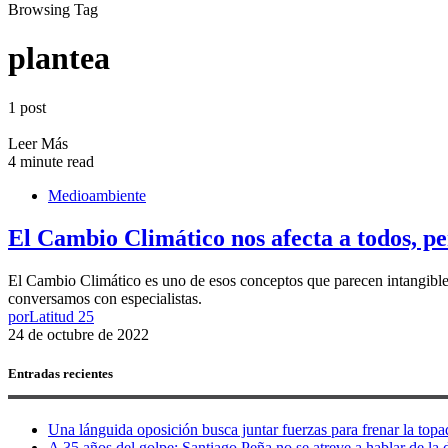
Browsing Tag
plantea
1 post
Leer Más
4 minute read
Medioambiente
El Cambio Climático nos afecta a todos, p
El Cambio Climático es uno de esos conceptos que parecen intangibles,
conversamos con especialistas.
por
Latitud 25
24 de octubre de 2022
Entradas recientes
Una lánguida oposición busca juntar fuerzas para frenar la topad
A 35 años del golpe: Santiago Peña no se atreve a hablar de la d