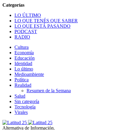
LO ÚLTIMO
LO QUE TENÉS QUE SABER
LO QUE ESTÁ PASANDO
PODCAST
RADIO
Cultura
Economía
Educación
Identidad
Lo último
Medioambiente
Política
Realidad
Resumen de la Semana
Salud
Sin categoría
Tecnología
Virales
Alternativa de Información.