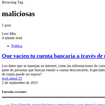
Browsing Tag
maliciosas
1 post
Leer Más
4 minute read
Política
Que vacíen tu cuenta bancaria a través de 
Los datos que se manejan en internet, como las informaciones de corre
parte de personas que buscan estafar o causar desconcierto. Especial
de estafa puede ser mayor?
por
Latitud 25
2 de septiembre de 2021
Entradas recientes
Una lánguida oposición busca juntar fuerzas para frenar la topad