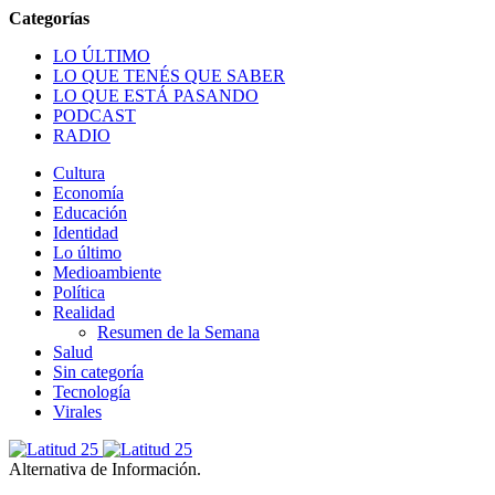
LO ÚLTIMO
LO QUE TENÉS QUE SABER
LO QUE ESTÁ PASANDO
PODCAST
RADIO
Cultura
Economía
Educación
Identidad
Lo último
Medioambiente
Política
Realidad
Resumen de la Semana
Salud
Sin categoría
Tecnología
Virales
Alternativa de Información.