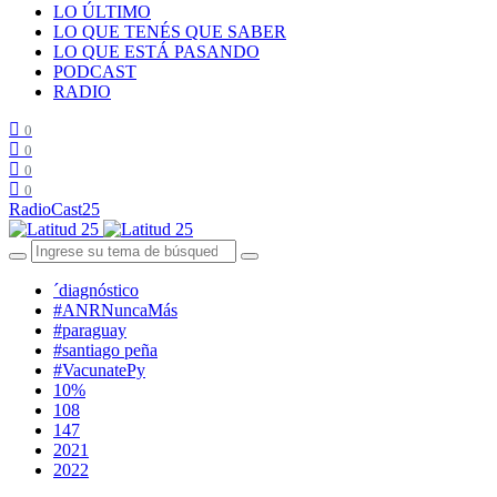
LO ÚLTIMO
LO QUE TENÉS QUE SABER
LO QUE ESTÁ PASANDO
PODCAST
RADIO
0
0
0
0
RadioCast25
´diagnóstico
#ANRNuncaMás
#paraguay
#santiago peña
#VacunatePy
10%
108
147
2021
2022