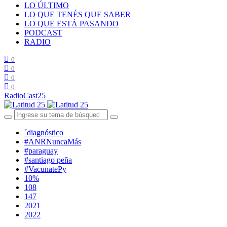
LO ÚLTIMO
LO QUE TENÉS QUE SABER
LO QUE ESTÁ PASANDO
PODCAST
RADIO
0
0
0
0
RadioCast25
´diagnóstico
#ANRNuncaMás
#paraguay
#santiago peña
#VacunatePy
10%
108
147
2021
2022