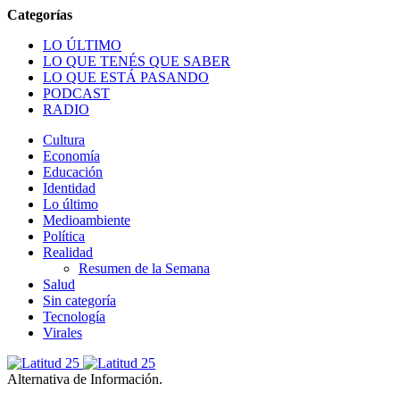
LO ÚLTIMO
LO QUE TENÉS QUE SABER
LO QUE ESTÁ PASANDO
PODCAST
RADIO
Cultura
Economía
Educación
Identidad
Lo último
Medioambiente
Política
Realidad
Resumen de la Semana
Salud
Sin categoría
Tecnología
Virales
Alternativa de Información.