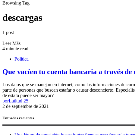
Browsing Tag
descargas
1 post
Leer Más
4 minute read
Política
Que vacíen tu cuenta bancaria a través de 
Los datos que se manejan en internet, como las informaciones de corre
parte de personas que buscan estafar o causar desconcierto. Especial
de estafa puede ser mayor?
por
Latitud 25
2 de septiembre de 2021
Entradas recientes
Una lánguida oposición busca juntar fuerzas para frenar la topad