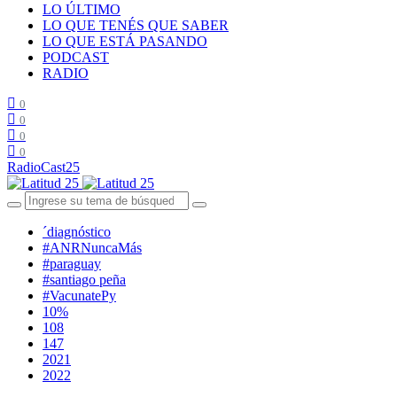
LO ÚLTIMO
LO QUE TENÉS QUE SABER
LO QUE ESTÁ PASANDO
PODCAST
RADIO
0
0
0
0
RadioCast25
´diagnóstico
#ANRNuncaMás
#paraguay
#santiago peña
#VacunatePy
10%
108
147
2021
2022