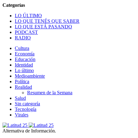
LO ÚLTIMO
LO QUE TENÉS QUE SABER
LO QUE ESTÁ PASANDO
PODCAST
RADIO
Cultura
Economía
Educación
Identidad
Lo último
Medioambiente
Política
Realidad
Resumen de la Semana
Salud
Sin categoría
Tecnología
Virales
Alternativa de Información.