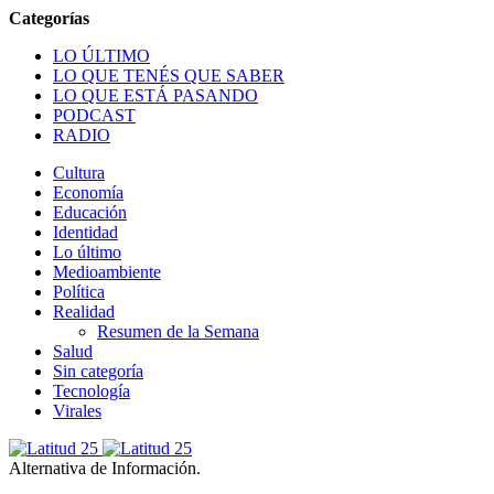
LO ÚLTIMO
LO QUE TENÉS QUE SABER
LO QUE ESTÁ PASANDO
PODCAST
RADIO
Cultura
Economía
Educación
Identidad
Lo último
Medioambiente
Política
Realidad
Resumen de la Semana
Salud
Sin categoría
Tecnología
Virales
Alternativa de Información.