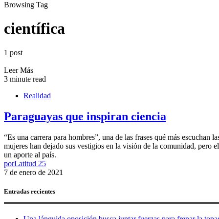
Browsing Tag
científica
1 post
Leer Más
3 minute read
Realidad
Paraguayas que inspiran ciencia
“Es una carrera para hombres”, una de las frases qué más escuchan las
mujeres han dejado sus vestigios en la visión de la comunidad, pero ell
un aporte al país.
por
Latitud 25
7 de enero de 2021
Entradas recientes
Una lánguida oposición busca juntar fuerzas para frenar la topad