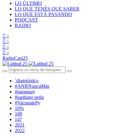
LO ÚLTIMO
LO QUE TENÉS QUE SABER
LO QUE ESTÁ PASANDO
PODCAST
RADIO
0
0
0
0
RadioCast25
´diagnóstico
#ANRNuncaMás
#paraguay
#santiago peña
#VacunatePy
10%
108
147
2021
2022