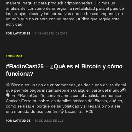
manera irregular para producir criptomonedas. Hicimos un
análisis del consumo de energía, la rentabilidad para el país de
las granjas bitcoin y las normativas que se buscan imponer, en
un país que no cuenta con un marco jurídico que regule esta
actividad.
POR
LATITUD 25
5 DE AGOSTO DE 2022
ECONOMÍA
#RadioCast25 – ¿Qué es el Bitcoin y cómo
funciona?
🪙 Bitcoin es un tipo de criptomoneda, es decir, una divisa digital
que permite pagos instantáneos en cualquier parte del mundo🌏
🗣️ En #RadioCast25, conversamos con el analista económico
Amílcar Ferreira, sobre los detalles básicos del Bitcoin, qué es,
cómo se usa; el porqué de su volatidad y si llegará o no a ser
una moneda de uso común. 🎧 Escuchá: #R25
POR
LATITUD 25
10 DE JULIO DE 2021