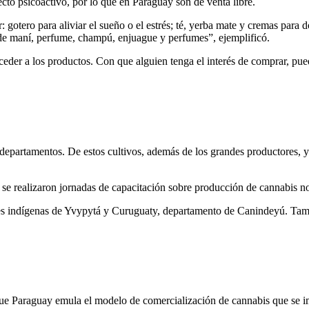
to psicoactivo, por lo que en Paraguay son de venta libre.
gotero para aliviar el sueño o el estrés; té, yerba mate y cremas para d
 de maní, perfume, champú, enjuague y perfumes”, ejemplificó.
eder a los productos. Con que alguien tenga el interés de comprar, pued
partamentos. De estos cultivos, además de los grandes productores, ya p
 se realizaron jornadas de capacitación sobre producción de cannabis no
des indígenas de Yvypytá y Curuguaty, departamento de Canindeyú. Tamb
que Paraguay emula el modelo de comercialización de cannabis que se i