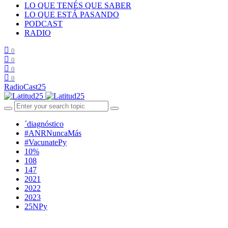
LO QUE TENÉS QUE SABER
LO QUE ESTÁ PASANDO
PODCAST
RADIO
0
0
0
0
RadioCast25
´diagnóstico
#ANRNuncaMás
#VacunatePy
10%
108
147
2021
2022
2023
25NPy