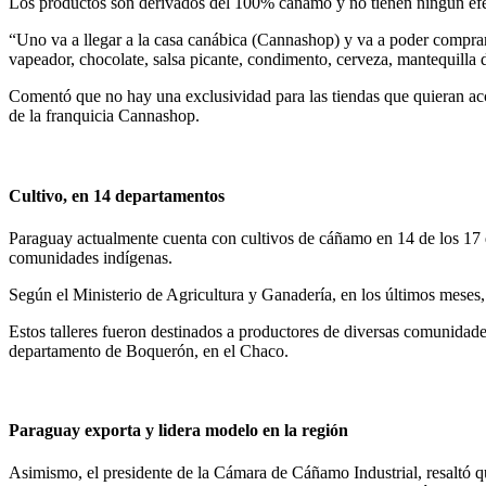
Los productos son derivados del 100% cáñamo y no tienen ningún efec
“Uno va a llegar a la casa canábica (Cannashop) y va a poder comprar: 
vapeador, chocolate, salsa picante, condimento, cerveza, mantequilla
Comentó que no hay una exclusividad para las tiendas que quieran acc
de la franquicia Cannashop.
Cultivo, en 14 departamentos
Paraguay actualmente cuenta con cultivos de cáñamo en 14 de los 17 de
comunidades indígenas.
Según el Ministerio de Agricultura y Ganadería, en los últimos meses,
Estos talleres fueron destinados a productores de diversas comunida
departamento de Boquerón, en el Chaco.
Paraguay exporta y lidera modelo en la región
Asimismo, el presidente de la Cámara de Cáñamo Industrial, resaltó 