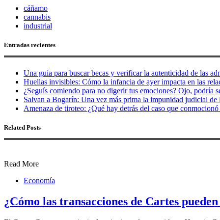
cáñamo
cannabis
industrial
Entradas recientes
Una guía para buscar becas y verificar la autenticidad de las ad
Huellas invisibles: Cómo la infancia de ayer impacta en las rel
¿Seguís comiendo para no digerir tus emociones? Ojo, podría se
Salvan a Bogarín: Una vez más prima la impunidad judicial de
Amenaza de tiroteo: ¿Qué hay detrás del caso que conmocionó 
Related Posts
Read More
Economía
¿Cómo las transacciones de Cartes pueden 