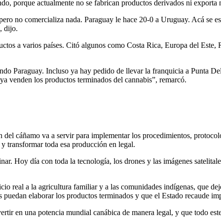
ndo, porque actualmente no se fabrican productos derivados ni exporta 
ero no comercializa nada. Paraguay le hace 20-0 a Uruguay. Acá se est
 dijo.
tos a varios países. Citó algunos como Costa Rica, Europa del Este, 
ndo Paraguay. Incluso ya hay pedido de llevar la franquicia a Punta De
 ya venden los productos terminados del cannabis”, remarcó.
 del cáñamo va a servir para implementar los procedimientos, protocolo
y transformar toda esa producción en legal.
inar. Hoy día con toda la tecnología, los drones y las imágenes satelit
cio real a la agricultura familiar y a las comunidades indígenas, que de
rias puedan elaborar los productos terminados y que el Estado recaude im
vertir en una potencia mundial canábica de manera legal, y que todo e