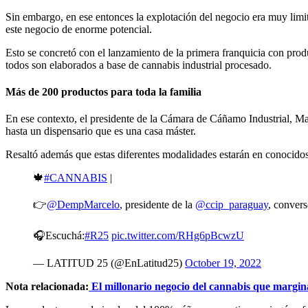
Sin embargo, en ese entonces la explotación del negocio era muy limit
este negocio de enorme potencial.
Esto se concretó con el lanzamiento de la primera franquicia con prod
todos son elaborados a base de cannabis industrial procesado.
Más de 200 productos para toda la familia
En ese contexto, el presidente de la Cámara de Cáñamo Industrial, Ma
hasta un dispensario que es una casa máster.
Resaltó además que estas diferentes modalidades estarán en conocidos
🍁
#CANNABIS
|
👉
@DempMarcelo
, presidente de la
@ccip_paraguay
, conver
🎧Escuchá:
#R25
pic.twitter.com/RHg6pBcwzU
— LATITUD 25 (@EnLatitud25)
October 19, 2022
Nota relacionada:
El millonario negocio del cannabis que margin