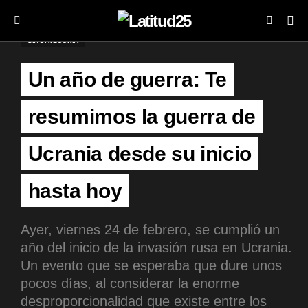
SIN CATEGORÍA
Un año de guerra: Te
resumimos la guerra de
Ucrania desde su inicio
hasta hoy
Ayer, viernes 24 de febrero, se cumplió un
año del inicio de la invasión rusa en Ucrania.
Un evento que se esperaba que dure unos
pocos días, al considerar la enorme
desproporcionalidad que existe entre los