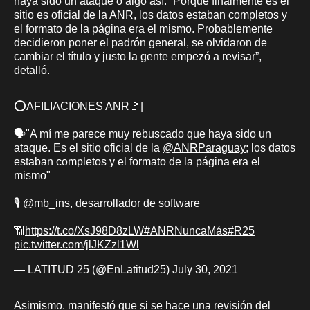
haya sido un ataque o algo así. “Porque finalmente es el
sitio es oficial de la ANR, los datos estaban completos y
el formato de la página era el mismo. Probablemente
decidieron poner el padrón general, se olvidaron de
cambiar el título y justo la gente empezó a revisar”,
detalló.
⭕️AFILIACIONES ANR🚩|
🗣️"A mí me parece muy rebuscado que haya sido un
ataque. Es el sitio oficial de la
@ANRParaguay
; los datos
estaban completos y el formato de la página era el
mismo"
🎙️
@mb_ins
, desarrollador de software
📶
https://t.co/XsJ98D8zLW
#ANRNuncaMás
#R25
pic.twitter.com/jlJKZzl1Wl
— LATITUD 25 (@EnLatitud25)
July 30, 2021
Asimismo, manifestó que si se hace una revisión del