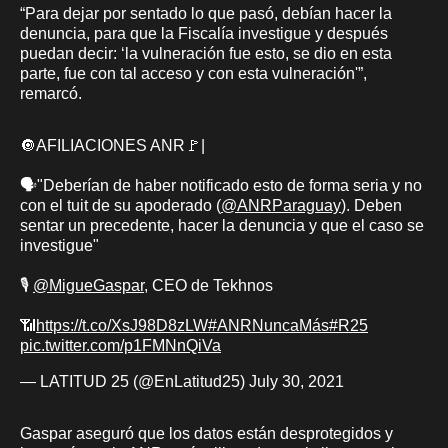
“Para dejar por sentado lo que pasó, debían hacer la
denuncia, para que la Fiscalía investigue y después
puedan decir: ‘la vulneración fue esto, se dio en esta
parte, fue con tal acceso y con esta vulneración'”,
remarcó.
🔘AFILIACIONES ANR🚩|
🗣️"Deberían de haber notificado esto de forma seria y no
con el tuit de su apoderado (
@ANRParaguay
). Deben
sentar un precedente, hacer la denuncia y que el caso se
investigue"
🎙️
@MigueGaspar
, CEO de Tekhnos
📶
https://t.co/XsJ98D8zLW
#ANRNuncaMás
#R25
pic.twitter.com/p1FMNnQiVa
— LATITUD 25 (@EnLatitud25)
July 30, 2021
Gaspar aseguró que los datos están desprotegidos y