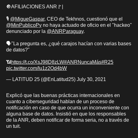
🔘AFILIACIONES ANR🚩|
🎙️
@MigueGaspar
, CEO de Tekhnos, cuestionó que el
@MinPublicoPy
no haya actuado de oficio en el "hackeo"
denunciado por la
@ANRParaguay
.
🗣️"La pregunta es, ¿qué carajos hacían con varias bases
de datos?"
📶
https://t.co/XsJ98D8zLW
#ANRNuncaMás
#R25
pic.twitter.com/Iu1z2Od4bW
— LATITUD 25 (@EnLatitud25)
July 30, 2021
Explicó que las buenas prácticas internacionales en
cuanto a ciberseguridad hablan de un proceso de
notificación en caso de que ocurra un inconveniente con
alguna base de datos. Insistió en que los responsables
de la ANR, deben notificar de forma seria, no a través de
un tuit.