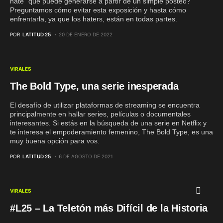
hate" que puede generarse a partir de un simple posteo?
Preguntamos cómo evitar esta exposición y hasta cómo
enfrentarla, ya que los haters, están en todas partes.
POR
LATITUD 25
20 DE ENERO DE 2022
VIRALES
The Bold Type, una serie inesperada
El desafío de utilizar plataformas de streaming se encuentra
principalmente en hallar series, películas o documentales
interesantes. Si estás en la búsqueda de una serie en Netflix y
te interesa el empoderamiento femenino, The Bold Type, es una
muy buena opción para vos.
POR
LATITUD 25
6 DE AGOSTO DE 2021
VIRALES
#L25 – La Teletón más Difícil de la Historia