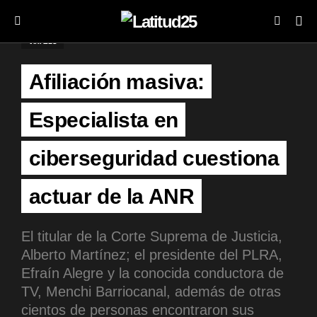
VIRALES
Afiliación masiva:
Especialista en
ciberseguridad cuestiona
actuar de la ANR
El titular de la Corte Suprema de Justicia,
Alberto Martínez; el presidente del PLRA,
Efraín Alegre y la conocida conductora de
TV, Menchi Barriocanal, además de otras
cientos de personas encontraron sus